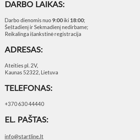
DARBO LAIKAS:
Darbo dienomis nuo
9:00
iki
18:00
;
Šeštadienį ir Sekmadienį nedirbame;
Reikalinga išankstinė registracija
ADRESAS:
Ateities pl. 2V,
Kaunas 52322
, Lietuva
TELEFONAS:
+370 630 44440
EL. PAŠTAS:
info@startline.lt