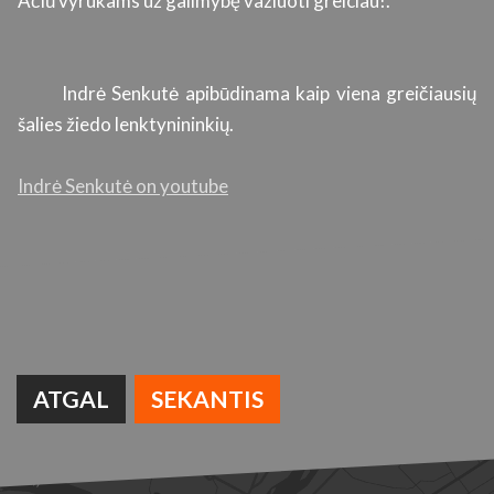
Ačiū vyrukams už galimybę vaziuoti greiciau!.
s
ti
g
a
Indrė Senkutė apibūdinama kaip viena greičiausių
r
šalies žiedo lenktynininkių.
si
Indrė Senkutė on youtube
ATGAL
SEKANTIS