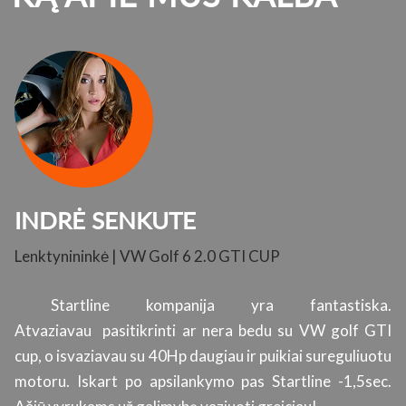
INDRĖ SENKUTE
Lenktynininkė | VW Golf 6 2.0 GTI CUP
K
su
Startline kompanija yra fantastiska.
ų.
Atvaziavau pasitikrinti ar nera bedu su VW golf GTI
s
cup, o isvaziavau su 40Hp daugiau ir puikiai sureguliuotu
l
motoru. Iskart po apsilankymo pas Startline -1,5sec.
p