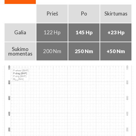
Prieš
Po
Skirtumas
Galia
122 Hp
145 Hp
+23 Hp
Sukimo
200 Nm
250 Nm
+50 Nm
momentas