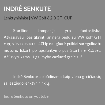
INDRĖ SENKUTE
Lenktynininkė | VW Golf 6 2.0 GTI CUP
K
su
Startline kompanija yra fantastiska.
ų.
Atvaziavau pasitikrinti ar nera bedu su VW golf GTI
s
cup, o isvaziavau su 40Hp daugiau ir puikiai sureguliuotu
l
motoru. Iskart po apsilankymo pas Startline -1,5sec.
p
Ačiū vyrukams už galimybę vaziuoti greiciau!.
s
ti
g
a
Indrė Senkutė apibūdinama kaip viena greičiausių
r
šalies žiedo lenktynininkių.
si
Indrė Senkutė on youtube