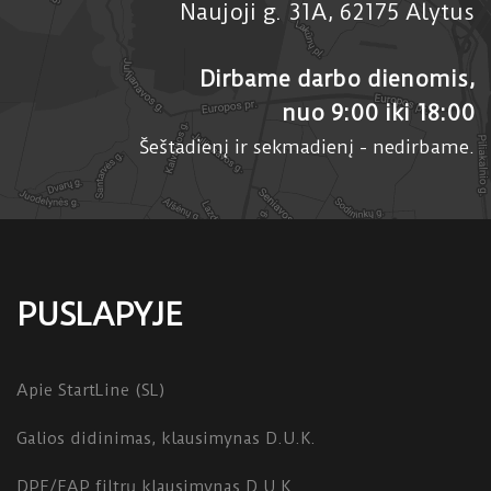
Naujoji g. 31A, 62175 Alytus
Dirbame darbo dienomis,
nuo 9:00 iki 18:00
Šeštadienį ir sekmadienį - nedirbame.
PUSLAPYJE
Apie StartLine (SL)
Galios didinimas, klausimynas D.U.K.
DPF/FAP filtrų klausimynas D.U.K.