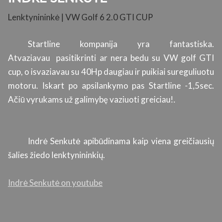
Lenktynininkė | VW Golf 6 2.0 GTI CUP
K
su
Startline kompanija yra fantastiska.
ų.
Atvaziavau pasitikrinti ar nera bedu su VW golf GTI
s
cup, o isvaziavau su 40Hp daugiau ir puikiai sureguliuotu
l
motoru. Iskart po apsilankymo pas Startline -1,5sec.
p
Ačiū vyrukams už galimybę vaziuoti greiciau!.
s
ti
g
a
Indrė Senkutė apibūdinama kaip viena greičiausių
r
šalies žiedo lenktynininkių.
si
Indrė Senkutė on youtube