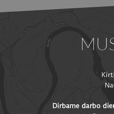
MU
Kir
Na
Dirbame darbo die