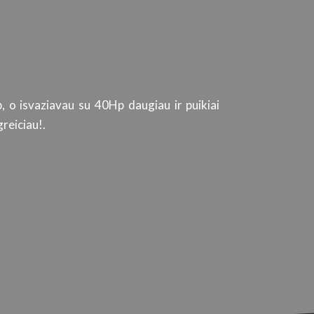
, o isvaziavau su 40Hp daugiau ir puikiai
Tiek automob
reiciau!.
kokybišką produktą
ir paslaugų kokyb
srities specialistu