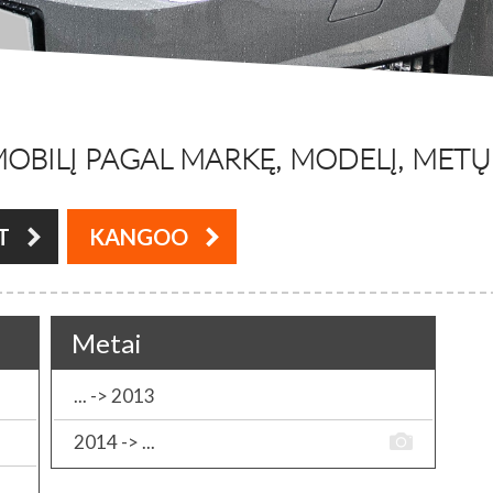
OBILĮ PAGAL MARKĘ, MODELĮ, METŲ L
T
KANGOO
Metai
... -> 2013
2014 -> ...