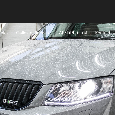
uokis
Galios didinimas
FAP/DPF filtrai
Kontaktai