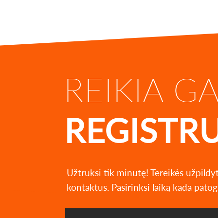
REIKIA G
REGISTR
Užtruksi tik minutę! Tereikės užpildy
kontaktus. Pasirinksi laiką kada patog