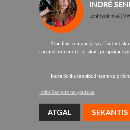
INDRĖ SEN
Lenktynininkė | V
Startline kompanija yra fantastiska
sureguliuotu motoru. Iskart po apsilankymo
Indrė Senkutė apibūdinama kaip viena 
Indrė Senkutė on youtube
ATGAL
SEKANTIS