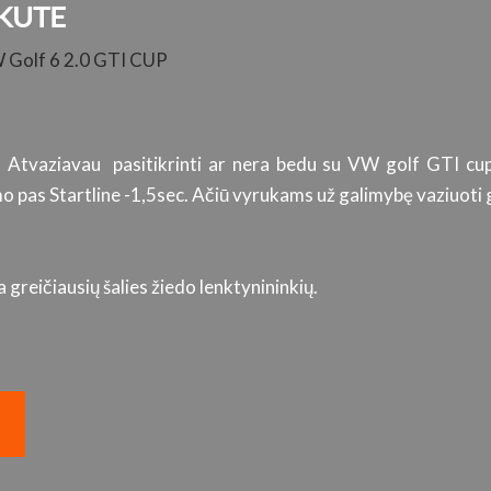
KUTE
W Golf 6 2.0 GTI CUP
. Atvaziavau pasitikrinti ar nera bedu su VW golf GTI cup
 pas Startline -1,5sec. Ačiū vyrukams už galimybę vaziuoti g
greičiausių šalies žiedo lenktynininkių.