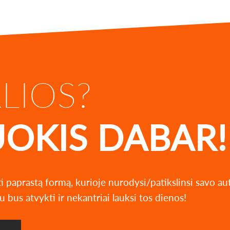
ALIOS?
UOKIS DABAR!
ti paprastą formą, kurioje nurodysi/patikslinsi savo a
u bus atvykti ir nekantriai lauksi tos dienos!