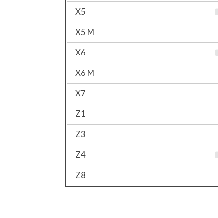
X5
X5 M
X6
X6 M
X7
Z1
Z3
Z4
Z8