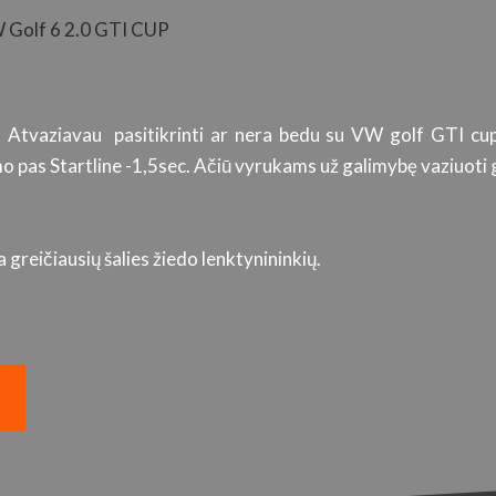
W Golf 6 2.0 GTI CUP
. Atvaziavau pasitikrinti ar nera bedu su VW golf GTI cup
 pas Startline -1,5sec. Ačiū vyrukams už galimybę vaziuoti g
greičiausių šalies žiedo lenktynininkių.