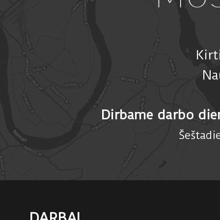
Kir
Na
Dirbame darbo die
Šeštadi
DARBAI