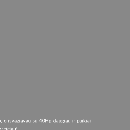
, o isvaziavau su 40Hp daugiau ir puikiai
Tiek automob
reiciau!.
kokybišką produktą