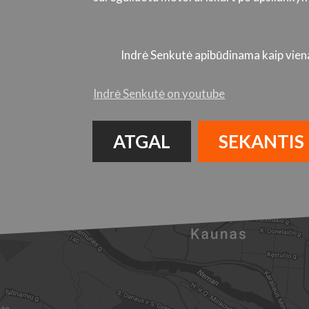
Indrė Senkutė apibūdinama kaip viena 
Indrė Senkutė on youtube
ATGAL
SEKANTIS