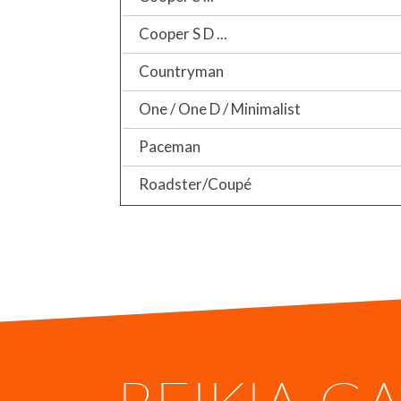
Cooper S D ...
Countryman
One / One D / Minimalist
Paceman
Roadster/Coupé