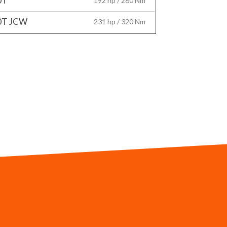
0T
192 hp / 280 Nm
0T JCW
231 hp / 320 Nm