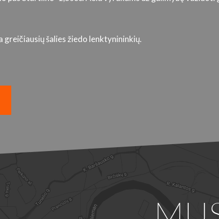
greičiausių šalies žiedo lenktynininkių.
MU