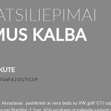
ATSILIEPIMAI
MUS KALBA
KUTE
W Golf 6 2.0 GTI CUP
. Atvaziavau pasitikrinti ar nera bedu su VW golf GTI cup
 pas Startline -1,5sec. Ačiū vyrukams už galimybę vaziuoti g