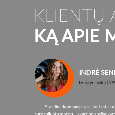
KLIENTŲ 
KĄ APIE 
INDRĖ SEN
Lenktynininkė | V
Startline kompanija yra fantastiska
sureguliuotu motoru. Iskart po apsilankymo