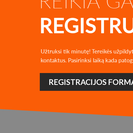
REIKIA G
REGISTR
Užtruksi tik minutę! Tereikės užpildy
kontaktus. Pasirinksi laiką kada patog
REGISTRACIJOS FORM