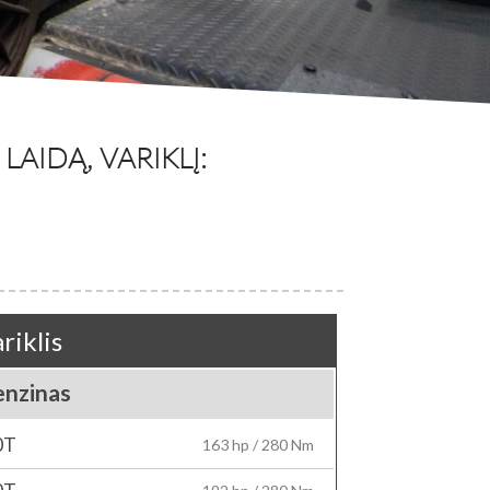
AIDĄ, VARIKLĮ:
riklis
enzinas
0T
163 hp / 280 Nm