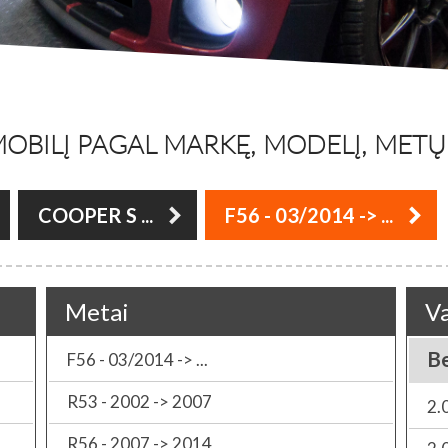
OBILĮ PAGAL MARKĘ, MODELĮ, METŲ L
COOPER S ...
F56 - 03/2014 -> ...
Metai
Va
B
F56 - 03/2014 -> ...
R53 - 2002 -> 2007
2.
R56 - 2007 -> 2014