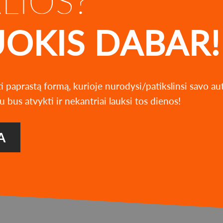
ALIOS?
UOKIS DABAR!
ti paprastą formą, kurioje nurodysi/patikslinsi savo a
u bus atvykti ir nekantriai lauksi tos dienos!
A