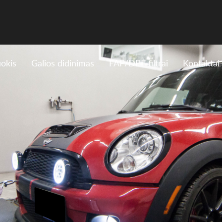
uokis
Galios didinimas
FAP/DPF filtrai
Kontaktai