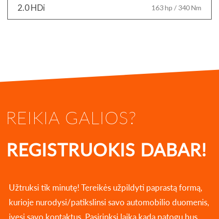
2.0 HDi
163 hp / 340 Nm
REIKIA GALIOS?
REGISTRUOKIS DABAR!
Užtruksi tik minutę! Tereikės užpildyti paprastą formą,
kurioje nurodysi/patikslinsi savo automobilio duomenis,
įvesi savo kontaktus. Pasirinksi laiką kada patogu bus