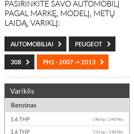
PASIRINKITE SAVO AUTOMOBILĮ
PAGAL MARKĘ, MODELĮ, METŲ
LAIDĄ, VARIKLĮ:
AUTOMOBILIAI
PEUGEOT
308
PH1 - 2007 -> 2013
Variklis
Benzinas
1.6 THP
140 hp / 240 Nm
1.6 THP
150 hp / 240 Nm