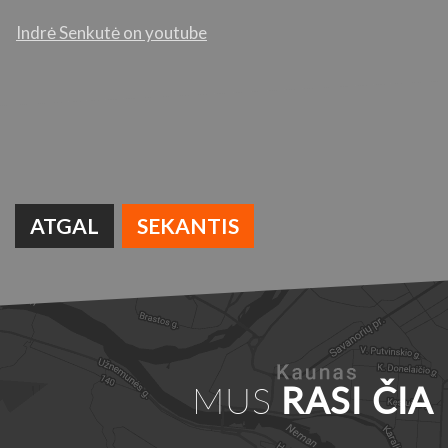
Indrė Senkutė on youtube
ATGAL
SEKANTIS
MUS
RASI ČIA