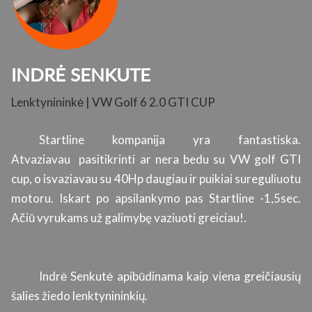
INDRĖ SENKUTE
Lenktynininkė | VW Golf 6 2.0 GTI CUP
K
su
Startline kompanija yra fantastiska.
ų.
Atvaziavau pasitikrinti ar nera bedu su VW golf GTI
s
cup, o isvaziavau su 40Hp daugiau ir puikiai sureguliuotu
l
motoru. Iskart po apsilankymo pas Startline -1,5sec.
p
Ačiū vyrukams už galimybę vaziuoti greiciau!.
s
ti
g
a
Indrė Senkutė apibūdinama kaip viena greičiausių
r
šalies žiedo lenktynininkių.
si