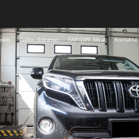
uokis
Galios didinimas
FAP/DPF filtrai
Kontaktai