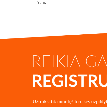
Yaris
REIKIA G
REGISTR
Užtruksi tik minutę! Tereikės užpildy