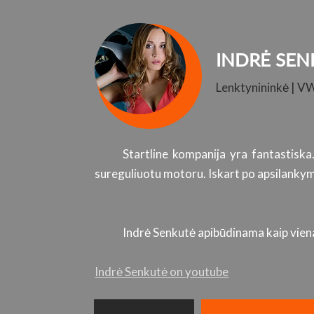
INDRĖ SEN
Lenktynininkė | V
Startline kompanija yra fantastiska
sureguliuotu motoru. Iskart po apsilankymo
Indrė Senkutė apibūdinama kaip viena 
Indrė Senkutė on youtube