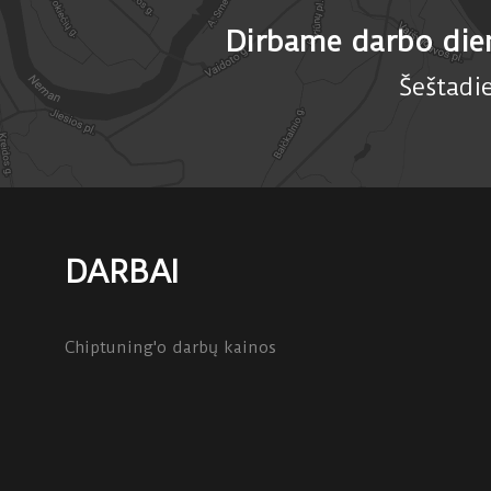
Dirbame darbo die
Šeštadi
DARBAI
Chiptuning'o darbų kainos