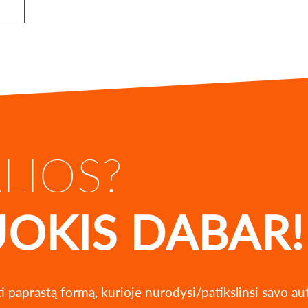
ALIOS?
UOKIS DABAR!
ti paprastą formą, kurioje nurodysi/patikslinsi savo a