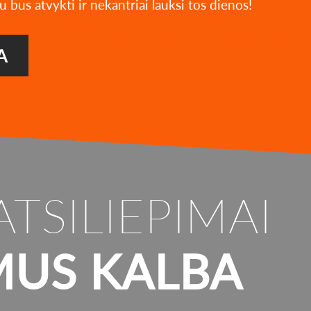
u bus atvykti ir nekantriai lauksi tos dienos!
A
ATSILIEPIMAI
MUS KALBA