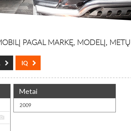
OBILĮ PAGAL MARKĘ, MODELĮ, METŲ L
A
IQ
Metai
2009