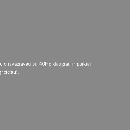
, o isvaziavau su 40Hp daugiau ir puikiai
Tiek automob
reiciau!.
kokybišką produktą
ir paslaugų kokyb
srities specialistu