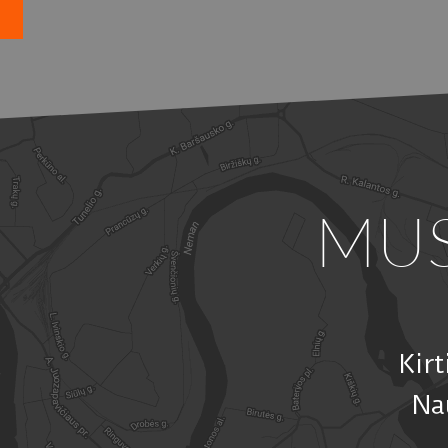
MU
Kir
Na