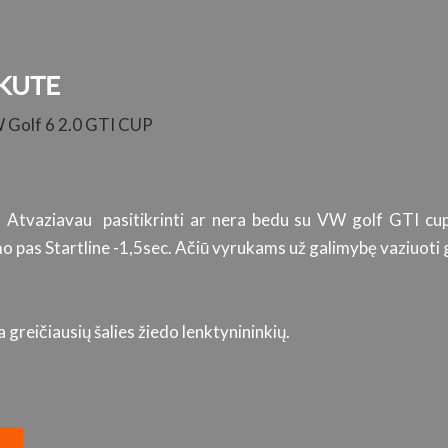
KUTE
W Golf 6 2.0 GTI CUP
. Atvaziavau pasitikrinti ar nera bedu su VW golf GTI cup
 pas Startline -1,5sec. Ačiū vyrukams už galimybę vaziuoti g
greičiausių šalies žiedo lenktynininkių.