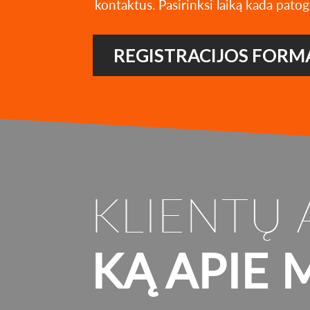
kontaktus. Pasirinksi laiką kada patog
REGISTRACIJOS FORM
KLIENTŲ 
KĄ APIE 