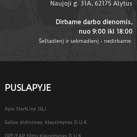
Naujoji g. 31A, 62175 Alytus
Dirbame darbo dienomis,
nuo 9:00 iki 18:00
Šeštadienį ir sekmadienį - nedirbame.
PUSLAPYJE
Apie StartLine (SL)
Galios didinimas, klausimynas D.U.K.
DPF/FAP filtrų klausimynas D.U.K.