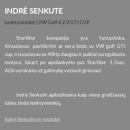
INDRĖ SENKUTE
Lenktynininkė | VW Golf 6 2.0 GTI CUP
K
su
Startline kompanija yra fantastiska.
ų.
Atvaziavau pasitikrinti ar nera bedu su VW golf GTI
s
cup, o isvaziavau su 40Hp daugiau ir puikiai sureguliuotu
l
motoru. Iskart po apsilankymo pas Startline -1,5sec.
p
Ačiū vyrukams už galimybę vaziuoti greiciau!.
s
ti
g
a
Indrė Senkutė apibūdinama kaip viena greičiausių
r
šalies žiedo lenktynininkių.
si
Indrė Senkutė on youtube