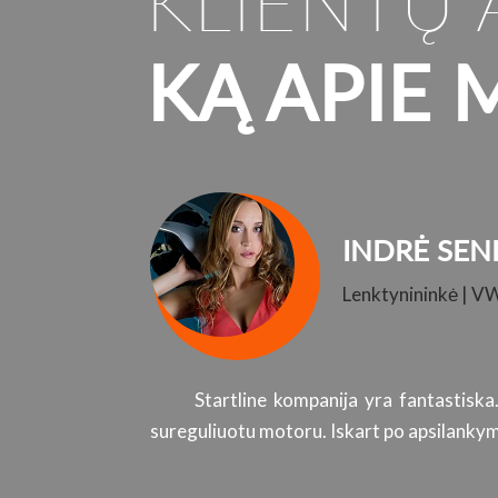
KLIENTŲ 
KĄ APIE 
INDRĖ SEN
Lenktynininkė | V
Startline kompanija yra fantastiska
sureguliuotu motoru. Iskart po apsilankymo