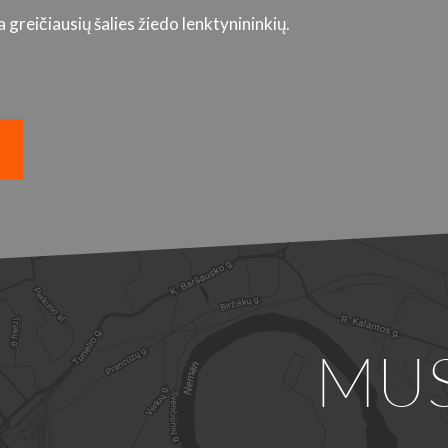
greičiausių šalies žiedo lenktynininkių.
MU