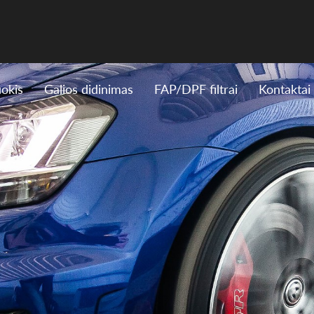
uokis
Galios didinimas
FAP/DPF filtrai
Kontaktai