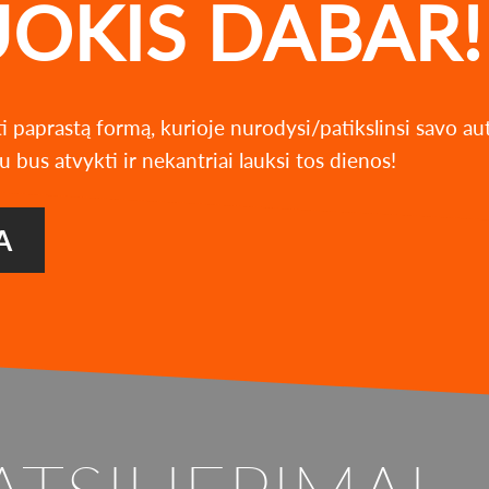
UOKIS DABAR!
ti paprastą formą, kurioje nurodysi/patikslinsi savo a
u bus atvykti ir nekantriai lauksi tos dienos!
A