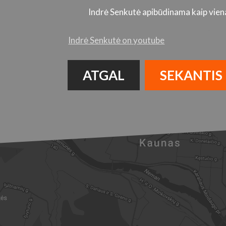
Indrė Senkutė apibūdinama kaip viena 
Indrė Senkutė on youtube
ATGAL
SEKANTIS