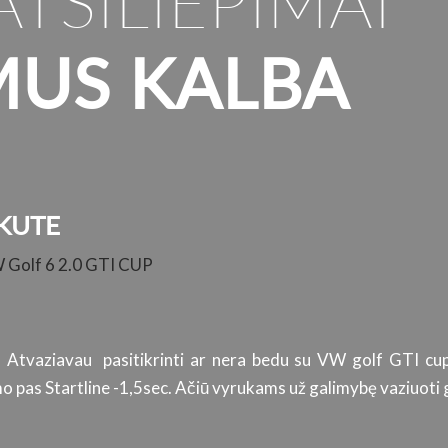
ATSILIEPIMAI
MUS KALBA
KUTE
W Golf 6 2.0 GTI CUP
. Atvaziavau pasitikrinti ar nera bedu su VW golf GTI cup
 pas Startline -1,5sec. Ačiū vyrukams už galimybę vaziuoti g