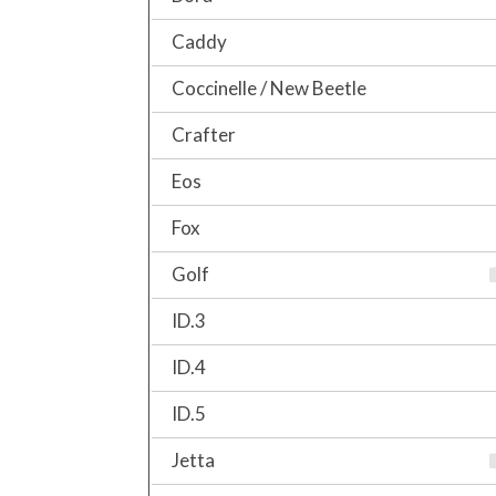
Caddy
Coccinelle / New Beetle
Crafter
Eos
Fox
Golf
ID.3
ID.4
ID.5
Jetta