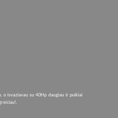
, o isvaziavau su 40Hp daugiau ir puikiai
Tiek automob
reiciau!.
kokybišką produktą
ir paslaugų kokyb
srities specialistu