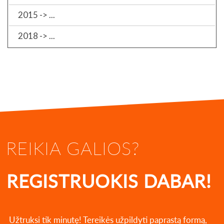
2015 -> ...
2018 -> ...
REIKIA GALIOS?
REGISTRUOKIS DABAR!
Užtruksi tik minutę! Tereikės užpildyti paprastą formą,