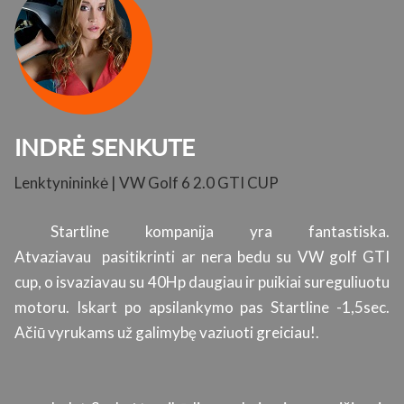
INDRĖ SENKUTE
Lenktynininkė | VW Golf 6 2.0 GTI CUP
K
su
Startline kompanija yra fantastiska.
ų.
Atvaziavau pasitikrinti ar nera bedu su VW golf GTI
s
cup, o isvaziavau su 40Hp daugiau ir puikiai sureguliuotu
l
motoru. Iskart po apsilankymo pas Startline -1,5sec.
p
Ačiū vyrukams už galimybę vaziuoti greiciau!.
s
ti
g
a