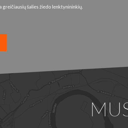
greičiausių šalies žiedo lenktynininkių.
MU