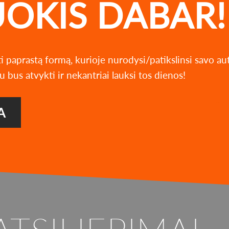
UOKIS DABAR!
ti paprastą formą, kurioje nurodysi/patikslinsi savo a
u bus atvykti ir nekantriai lauksi tos dienos!
A