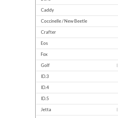
Caddy
Coccinelle / New Beetle
Crafter
Eos
Fox
Golf
ID.3
ID.4
ID.5
Jetta