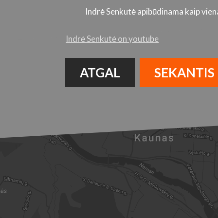
Indrė Senkutė apibūdinama kaip viena 
Indrė Senkutė on youtube
ATGAL
SEKANTIS