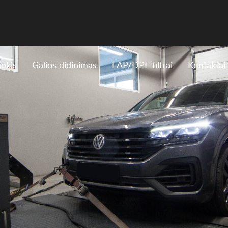
uokis
Galios didinimas
FAP/DPF filtrai
Kontaktai