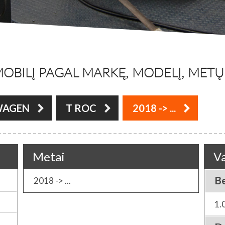
OBILĮ PAGAL MARKĘ, MODELĮ, METŲ L
WAGEN
T ROC
2018 -> ...
Metai
Va
B
2018 -> ...
1.