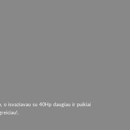
, o isvaziavau su 40Hp daugiau ir puikiai
Tiek automob
reiciau!.
kokybišką produktą
ir paslaugų kokyb
srities specialistu