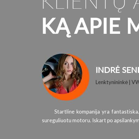
KLIENTŲ 
KĄ APIE 
INDRĖ SEN
Lenktynininkė | V
Startline kompanija yra fantastiska
sureguliuotu motoru. Iskart po apsilankymo