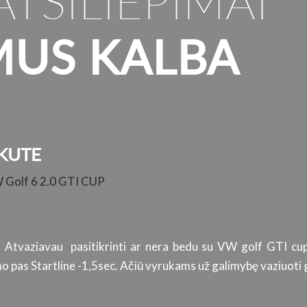
ATSILIEPIMAI
MUS KALBA
KUTE
W Golf 6 2.0 GTI CUP
. Atvaziavau pasitikrinti ar nera bedu su VW golf GTI cup
 pas Startline -1,5sec. Ačiū vyrukams už galimybę vaziuoti g