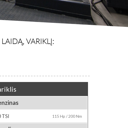
AIDĄ, VARIKLĮ:
riklis
enzinas
0 TSI
115 Hp / 200 Nm